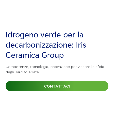
Idrogeno verde per la
Idrogeno verde per la
Idrogeno verde per la
decarbonizzazione: Iris
decarbonizzazione: Iris
decarbonizzazione: Iris
Ceramica Group
Ceramica Group
Ceramica Group
Competenze, tecnologia, innovazione per vincere la sfida
Competenze, tecnologia, innovazione per vincere la sfida
Competenze, tecnologia, innovazione per vincere la sfida
degli Hard to Abate
degli Hard to Abate
degli Hard to Abate
CONTATTACI
CONTATTACI
CONTATTACI