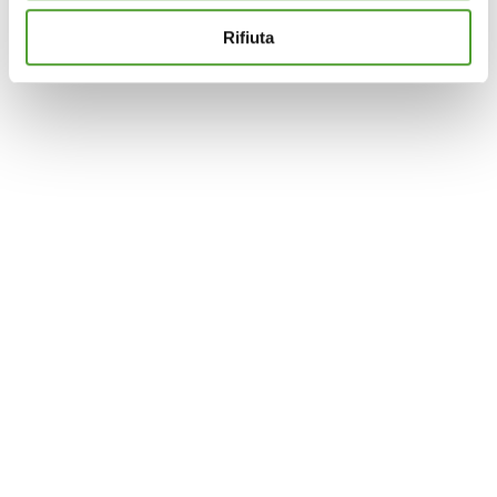
terze parti per assicurarti la migliore esperienza di
navigazione possibile e inviarti pubblicità in linea con le
Rifiuta
tue preferenze. Se vuoi saperne di più sulla tipologia di
cookie utilizzati e su come è possibile modificare le
impostazioni
clicca qui
. Se desideri accettare l'utilizzo
dei cookies da parte di questo sito clicca su "Accetta
Tutti" o “Accetta selezionati” altrimenti clicca su "Rifiuta"
per rifiutare l’utilizzo dei cookie e mantenere le
impostazioni di default.