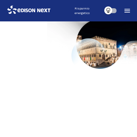
Risparmio
energetico