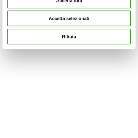
Accetta tutti
dalla Dichiarazione sui cookie.
Accetta selezionati
Questo sito utilizza cookie analytics e di profilazione di
terze parti per assicurarti la migliore esperienza di
navigazione possibile e inviarti pubblicità in linea con le
Rifiuta
tue preferenze. Se vuoi saperne di più sulla tipologia di
cookie utilizzati e su come è possibile modificare le
impostazioni
clicca qui
. Se desideri accettare l'utilizzo
dei cookies da parte di questo sito clicca su "Accetta
Tutti" o “Accetta selezionati” altrimenti clicca su "Rifiuta"
per rifiutare l’utilizzo dei cookie e mantenere le
impostazioni di default.