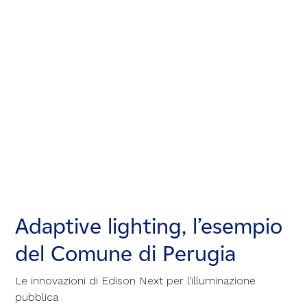
Adaptive lighting, l’esempio
Adaptive lighting, l’esempio
Adaptive lighting, l’esempio
del Comune di Perugia
del Comune di Perugia
del Comune di Perugia
Le innovazioni di Edison Next per l’illuminazione
Le innovazioni di Edison Next per l’illuminazione
Le innovazioni di Edison Next per l’illuminazione
pubblica
pubblica
pubblica