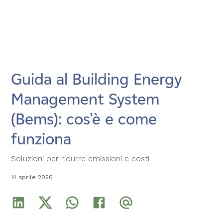
Guida al Building Energy
Guida al Building Energy
Guida al Building Energy
Management System
Management System
Management System
(Bems): cos’è e come
(Bems): cos’è e come
(Bems): cos’è e come
funziona
funziona
funziona
Soluzioni per ridurre emissioni e costi
Soluzioni per ridurre emissioni e costi
Soluzioni per ridurre emissioni e costi
14 aprile 2026
14 aprile 2026
14 aprile 2026