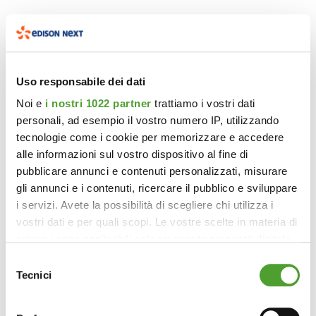
Uso responsabile dei dati
Noi e
i nostri 1022 partner
trattiamo i vostri dati
personali, ad esempio il vostro numero IP, utilizzando
tecnologie come i cookie per memorizzare e accedere
alle informazioni sul vostro dispositivo al fine di
pubblicare annunci e contenuti personalizzati, misurare
gli annunci e i contenuti, ricercare il pubblico e sviluppare
i servizi. Avete la possibilità di scegliere chi utilizza i
vostri dati e per quali scopi. Le vostre scelte in materia di
privacy sono applicabili solo su questa proprietà digitale
in cui avete effettuato le vostre scelte. È possibile
Selezione
modificare o revocare il proprio consenso in qualsiasi
Tecnici
del
momento dalla Dichiarazione sui cookie o facendo clic
consenso
sull'icona di attivazione della privacy.