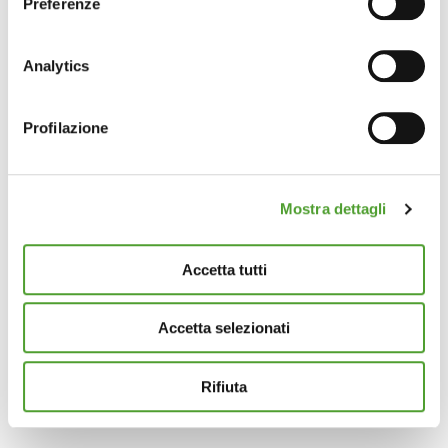
Preferenze
Con il tuo consenso, vorremmo anche:
raccogliere informazioni sulla tua posizione
Analytics
geografica, con un'approssimazione di qualche
metro,
Profilazione
Identificare il tuo dispositivo, scansionandolo
attivamente alla ricerca di caratteristiche specifiche
(impronte digitali).
Mostra dettagli
Approfondisci come vengono elaborati i tuoi dati personali
e imposta le tue preferenze nella
sezione dettagli
. Puoi
modificare o ritirare il tuo consenso in qualsiasi momento
Accetta tutti
dalla Dichiarazione sui cookie.
Accetta selezionati
Questo sito utilizza cookie analytics e di profilazione di
terze parti per assicurarti la migliore esperienza di
navigazione possibile e inviarti pubblicità in linea con le
Rifiuta
tue preferenze. Se vuoi saperne di più sulla tipologia di
cookie utilizzati e su come è possibile modificare le