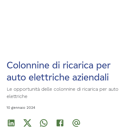
Colonnine di ricarica per
Colonnine di ricarica per
Colonnine di ricarica per
auto elettriche aziendali
auto elettriche aziendali
auto elettriche aziendali
Le opportunità delle colonnine di ricarica per auto
Le opportunità delle colonnine di ricarica per auto
Le opportunità delle colonnine di ricarica per auto
elettriche
elettriche
elettriche
10 gennaio 2024
10 gennaio 2024
10 gennaio 2024