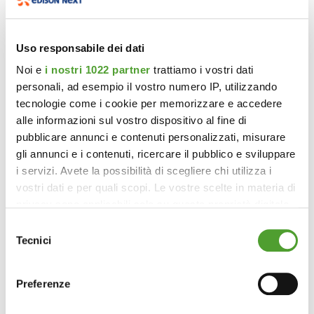
Uso responsabile dei dati
Noi e
i nostri 1022 partner
trattiamo i vostri dati
personali, ad esempio il vostro numero IP, utilizzando
tecnologie come i cookie per memorizzare e accedere
alle informazioni sul vostro dispositivo al fine di
pubblicare annunci e contenuti personalizzati, misurare
gli annunci e i contenuti, ricercare il pubblico e sviluppare
i servizi. Avete la possibilità di scegliere chi utilizza i
vostri dati e per quali scopi. Le vostre scelte in materia di
privacy sono applicabili solo su questa proprietà digitale
in cui avete effettuato le vostre scelte. È possibile
Selezione
modificare o revocare il proprio consenso in qualsiasi
Tecnici
del
momento dalla Dichiarazione sui cookie o facendo clic
consenso
sull'icona di attivazione della privacy.
Preferenze
Con il tuo consenso, vorremmo anche: