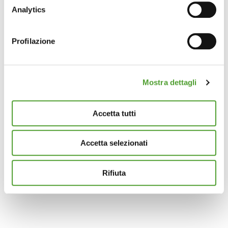
raccogliere informazioni sulla tua posizione
Analytics
geografica, con un'approssimazione di qualche
metro,
Profilazione
Identificare il tuo dispositivo, scansionandolo
attivamente alla ricerca di caratteristiche specifiche
(impronte digitali).
Mostra dettagli
Approfondisci come vengono elaborati i tuoi dati personali
e imposta le tue preferenze nella
sezione dettagli
. Puoi
modificare o ritirare il tuo consenso in qualsiasi momento
Accetta tutti
dalla Dichiarazione sui cookie.
Accetta selezionati
Questo sito utilizza cookie analytics e di profilazione di
terze parti per assicurarti la migliore esperienza di
navigazione possibile e inviarti pubblicità in linea con le
Rifiuta
tue preferenze. Se vuoi saperne di più sulla tipologia di
cookie utilizzati e su come è possibile modificare le
impostazioni
clicca qui
. Se desideri accettare l'utilizzo
dei cookies da parte di questo sito clicca su "Accetta