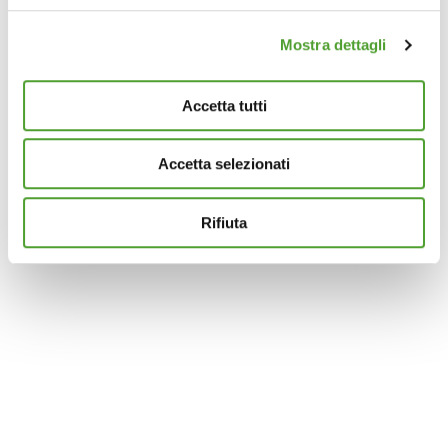
(impronte digitali).
Mostra dettagli
Approfondisci come vengono elaborati i tuoi dati personali
e imposta le tue preferenze nella
sezione dettagli
. Puoi
modificare o ritirare il tuo consenso in qualsiasi momento
Accetta tutti
dalla Dichiarazione sui cookie.
Accetta selezionati
Questo sito utilizza cookie analytics e di profilazione di
terze parti per assicurarti la migliore esperienza di
navigazione possibile e inviarti pubblicità in linea con le
Rifiuta
tue preferenze. Se vuoi saperne di più sulla tipologia di
cookie utilizzati e su come è possibile modificare le
impostazioni
clicca qui
. Se desideri accettare l'utilizzo
dei cookies da parte di questo sito clicca su "Accetta
Tutti" o “Accetta selezionati” altrimenti clicca su "Rifiuta"
per rifiutare l’utilizzo dei cookie e mantenere le
impostazioni di default.