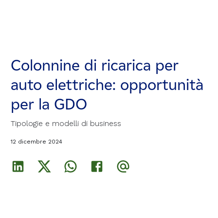
Colonnine di ricarica per
Colonnine di ricarica per
Colonnine di ricarica per
auto elettriche: opportunità
auto elettriche: opportunità
auto elettriche: opportunità
per la GDO
per la GDO
per la GDO
Tipologie e modelli di business
Tipologie e modelli di business
Tipologie e modelli di business
12 dicembre 2024
12 dicembre 2024
12 dicembre 2024