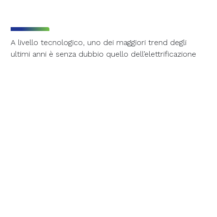
A livello tecnologico, uno dei maggiori trend degli
ultimi anni è senza dubbio quello dell’elettrificazione
della mobilità privata e pubblica. Dopo oltre un secolo
dominato dai motori a combustione, alimentati dalle
inquinanti risorse fossili, l’alternativa rappresentata
dalle auto a batterie sta sempre più prendendo piede,
anche sulla spinta di normative favorevoli. Normative
che si basano su un presupposto ormai
scientificamente appurato: ovvero che i motori
elettrici siano intrinsecamente più efficienti da un
punto di vista energetico e che possano dunque
assicurare un contributo significativo alla
decarbonizzazione del pianeta.
Tra i settori che stanno puntando sulla mobilità
elettrica c’è anche la grande distribuzione organizzata.