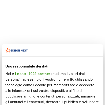
Tecnologie e soluzioni per coniugare
Tecnologie e soluzioni per coniugare
Tecnologie e soluzioni per coniugare
decarbonizzazione e competitività
decarbonizzazione e competitività
decarbonizzazione e competitività
02 luglio 2025
02 luglio 2025
02 luglio 2025
Uso responsabile dei dati
Noi e
i nostri 1022 partner
trattiamo i vostri dati
personali, ad esempio il vostro numero IP, utilizzando
tecnologie come i cookie per memorizzare e accedere
alle informazioni sul vostro dispositivo al fine di
pubblicare annunci e contenuti personalizzati, misurare
gli annunci e i contenuti, ricercare il pubblico e sviluppare