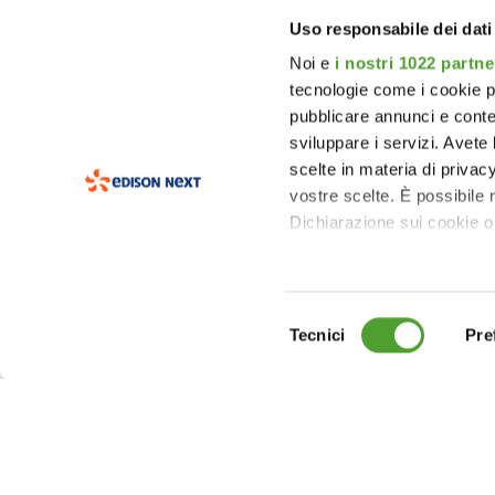
Uso responsabile dei dati
Noi e
i nostri 1022 partne
tecnologie come i cookie p
pubblicare annunci e conten
sviluppare i servizi. Avete l
scelte in materia di privacy
vostre scelte. È possibile
Dichiarazione sui cookie o 
Con il tuo consenso, vor
raccogliere informa
Selezione
metro,
Tecnici
Pre
del
Identificare il tuo 
consenso
(impronte digitali).
Approfondisci come vengono
dettagli
. Puoi modificare o