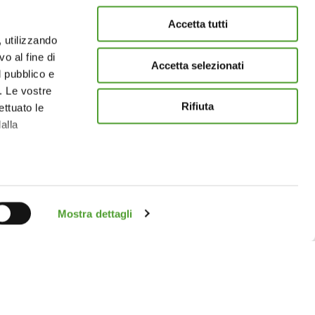
Accetta tutti
, utilizzando
o al fine di
Accetta selezionati
l pubblico e
i. Le vostre
Rifiuta
ettuato le
alla
 qualche
Mostra dettagli
che specifiche
a
sezione
e sui cookie.
giori informazioni?
CONTATTACI