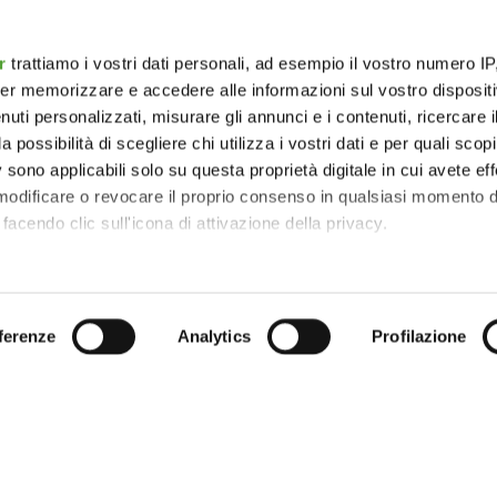
r
trattiamo i vostri dati personali, ad esempio il vostro numero IP
er memorizzare e accedere alle informazioni sul vostro dispositiv
uti personalizzati, misurare gli annunci e i contenuti, ricercare i
a possibilità di scegliere chi utilizza i vostri dati e per quali scop
 sono applicabili solo su questa proprietà digitale in cui avete eff
 modificare o revocare il proprio consenso in qualsiasi momento d
facendo clic sull'icona di attivazione della privacy.
remmo anche:
zioni sulla tua posizione geografica, con un'approssimazione di
ferenze
Analytics
Profilazione
dispositivo, scansionandolo attivamente alla ricerca di caratteristi
 elaborati i tuoi dati personali e imposta le tue preferenze nell
 ritirare il tuo consenso in qualsiasi momento dalla Dichiarazion
Hai bisogno di mag