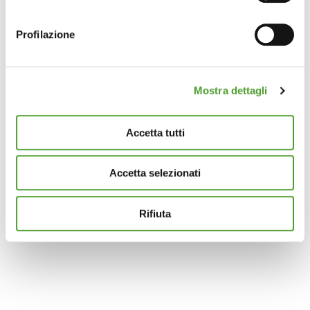
geografica, con un'approssimazione di qualche
metro,
Profilazione
Identificare il tuo dispositivo, scansionandolo
attivamente alla ricerca di caratteristiche specifiche
(impronte digitali).
Mostra dettagli
Approfondisci come vengono elaborati i tuoi dati personali
e imposta le tue preferenze nella
sezione dettagli
. Puoi
modificare o ritirare il tuo consenso in qualsiasi momento
Accetta tutti
dalla Dichiarazione sui cookie.
Accetta selezionati
Questo sito utilizza cookie analytics e di profilazione di
terze parti per assicurarti la migliore esperienza di
navigazione possibile e inviarti pubblicità in linea con le
Rifiuta
tue preferenze. Se vuoi saperne di più sulla tipologia di
cookie utilizzati e su come è possibile modificare le
impostazioni
clicca qui
. Se desideri accettare l'utilizzo
dei cookies da parte di questo sito clicca su "Accetta
Tutti" o “Accetta selezionati” altrimenti clicca su "Rifiuta"
per rifiutare l’utilizzo dei cookie e mantenere le