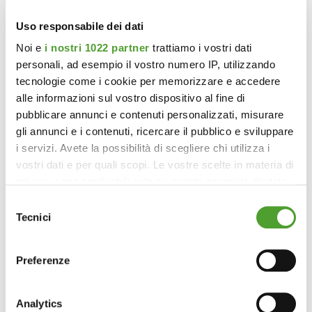
Uso responsabile dei dati
Noi e
i nostri 1022 partner
trattiamo i vostri dati
personali, ad esempio il vostro numero IP, utilizzando
tecnologie come i cookie per memorizzare e accedere
alle informazioni sul vostro dispositivo al fine di
pubblicare annunci e contenuti personalizzati, misurare
gli annunci e i contenuti, ricercare il pubblico e sviluppare
i servizi. Avete la possibilità di scegliere chi utilizza i
vostri dati e per quali scopi. Le vostre scelte in materia di
privacy sono applicabili solo su questa proprietà digitale
in cui avete effettuato le vostre scelte. È possibile
Selezione
modificare o revocare il proprio consenso in qualsiasi
Tecnici
del
momento dalla Dichiarazione sui cookie o facendo clic
consenso
sull'icona di attivazione della privacy.
Preferenze
Con il tuo consenso, vorremmo anche:
raccogliere informazioni sulla tua posizione
Analytics