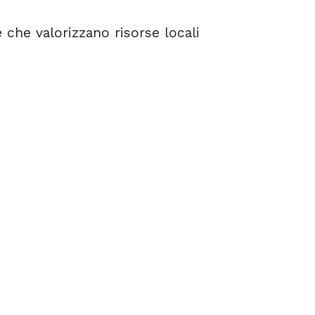
 che valorizzano risorse locali
 che valorizzano risorse locali
 che valorizzano risorse locali