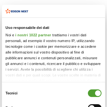
Uso responsabile dei dati
Noi e
i nostri 1022 partner
trattiamo i vostri dati
personali, ad esempio il vostro numero IP, utilizzando
tecnologie come i cookie per memorizzare e accedere
alle informazioni sul vostro dispositivo al fine di
pubblicare annunci e contenuti personalizzati, misurare
gli annunci e i contenuti, ricercare il pubblico e sviluppare
i servizi. Avete la possibilità di scegliere chi utilizza i
vostri dati e per quali scopi. Le vostre scelte in materia di
privacy sono applicabili solo su questa proprietà digitale
in cui avete effettuato le vostre scelte. È possibile
Selezione
modificare o revocare il proprio consenso in qualsiasi
Tecnici
del
momento dalla Dichiarazione sui cookie o facendo clic
consenso
sull'icona di attivazione della privacy.