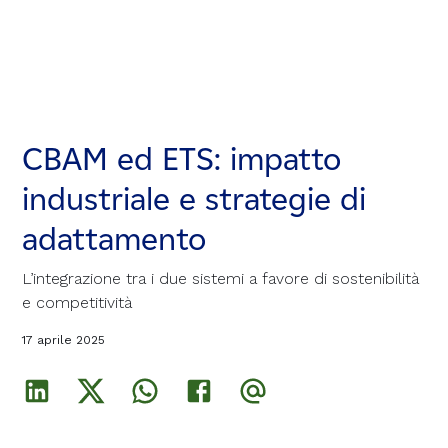
CBAM ed ETS: impatto
CBAM ed ETS: impatto
CBAM ed ETS: impatto
industriale e strategie di
industriale e strategie di
industriale e strategie di
adattamento
adattamento
adattamento
L’integrazione tra i due sistemi a favore di sostenibilità
L’integrazione tra i due sistemi a favore di sostenibilità
L’integrazione tra i due sistemi a favore di sostenibilità
e competitività
e competitività
e competitività
17 aprile 2025
17 aprile 2025
17 aprile 2025