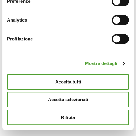
Preferenze
Con il tuo consenso, vorremmo anche:
raccogliere informazioni sulla tua posizione
Analytics
geografica, con un'approssimazione di qualche
metro,
Profilazione
Identificare il tuo dispositivo, scansionandolo
attivamente alla ricerca di caratteristiche specifiche
(impronte digitali).
Mostra dettagli
Approfondisci come vengono elaborati i tuoi dati personali
e imposta le tue preferenze nella
sezione dettagli
. Puoi
modificare o ritirare il tuo consenso in qualsiasi momento
Accetta tutti
dalla Dichiarazione sui cookie.
Accetta selezionati
Questo sito utilizza cookie analytics e di profilazione di
terze parti per assicurarti la migliore esperienza di
navigazione possibile e inviarti pubblicità in linea con le
Rifiuta
tue preferenze. Se vuoi saperne di più sulla tipologia di
cookie utilizzati e su come è possibile modificare le