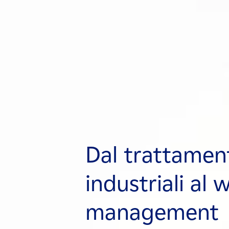
Dal trattamen
Dal trattamen
Dal trattamen
industriali al 
industriali al 
industriali al 
management
management
management