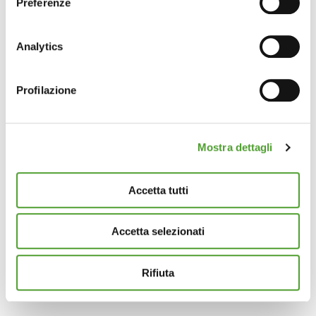
Preferenze
Con il tuo consenso, vorremmo anche:
raccogliere informazioni sulla tua posizione
Analytics
geografica, con un'approssimazione di qualche
metro,
Profilazione
Identificare il tuo dispositivo, scansionandolo
attivamente alla ricerca di caratteristiche specifiche
(impronte digitali).
Mostra dettagli
Approfondisci come vengono elaborati i tuoi dati personali
e imposta le tue preferenze nella
sezione dettagli
. Puoi
modificare o ritirare il tuo consenso in qualsiasi momento
Accetta tutti
dalla Dichiarazione sui cookie.
Accetta selezionati
Questo sito utilizza cookie analytics e di profilazione di
terze parti per assicurarti la migliore esperienza di
navigazione possibile e inviarti pubblicità in linea con le
Rifiuta
tue preferenze. Se vuoi saperne di più sulla tipologia di
cookie utilizzati e su come è possibile modificare le