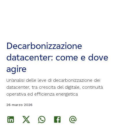
Decarbonizzazione
Decarbonizzazione
Decarbonizzazione
datacenter: come e dove
datacenter: come e dove
datacenter: come e dove
agire
agire
agire
Un’analisi delle leve di decarbonizzazione dei
Un’analisi delle leve di decarbonizzazione dei
Un’analisi delle leve di decarbonizzazione dei
datacenter, tra crescita del digitale, continuità
datacenter, tra crescita del digitale, continuità
datacenter, tra crescita del digitale, continuità
operativa ed efficienza energetica
operativa ed efficienza energetica
operativa ed efficienza energetica
26 marzo 2026
26 marzo 2026
26 marzo 2026