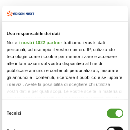
Uso responsabile dei dati
Noi e
i nostri 1022 partner
trattiamo i vostri dati
personali, ad esempio il vostro numero IP, utilizzando
tecnologie come i cookie per memorizzare e accedere
alle informazioni sul vostro dispositivo al fine di
pubblicare annunci e contenuti personalizzati, misurare
gli annunci e i contenuti, ricercare il pubblico e sviluppare
i servizi. Avete la possibilità di scegliere chi utilizza i
vostri dati e per quali scopi. Le vostre scelte in materia di
privacy sono applicabili solo su questa proprietà digitale
in cui avete effettuato le vostre scelte. È possibile
Selezione
modificare o revocare il proprio consenso in qualsiasi
Tecnici
del
momento dalla Dichiarazione sui cookie o facendo clic
consenso
sull'icona di attivazione della privacy.