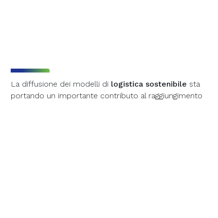
La diffusione dei modelli di
logistica sostenibile
sta
portando un importante contributo al raggiungimento
di obiettivi di sostenibilità nelle
supply chain
ed è
sostenuta dalla convergenza di fattori normativi,
tecnologici ed economici. La
Green Logistics Market
Analysis 2025-2030
di Mordor Intelligence mette in
evidenza in particolare quattro fattori: l’inasprimento
delle normative ambientali e dei requisiti di
trasparenza sulle emissioni
, la spinta
all’
elettrificazione dei trasporti
, favorita dal calo dei
costi delle tecnologie a basse emissioni, la crescente
adozione di
soluzioni digitali per decarbonizzare
la