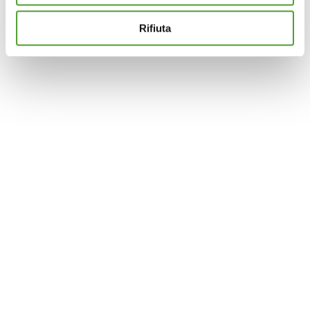
terze parti per assicurarti la migliore esperienza di
navigazione possibile e inviarti pubblicità in linea con le
Rifiuta
tue preferenze. Se vuoi saperne di più sulla tipologia di
cookie utilizzati e su come è possibile modificare le
impostazioni
clicca qui
. Se desideri accettare l'utilizzo
dei cookies da parte di questo sito clicca su "Accetta
Tutti" o “Accetta selezionati” altrimenti clicca su "Rifiuta"
per rifiutare l’utilizzo dei cookie e mantenere le
impostazioni di default.