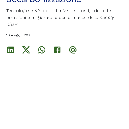
Tecnologie e KPI per ottimizzare i costi, ridurre le
Tecnologie e KPI per ottimizzare i costi, ridurre le
Tecnologie e KPI per ottimizzare i costi, ridurre le
emissioni e migliorare le performance della
emissioni e migliorare le performance della
emissioni e migliorare le performance della
supply
supply
supply
chain
chain
chain
19 maggio 2026
19 maggio 2026
19 maggio 2026