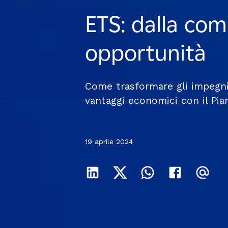
ETS: dalla com
ETS: dalla com
ETS: dalla com
opportunità
opportunità
opportunità
Come trasformare gli impegni
Come trasformare gli impegni
Come trasformare gli impegni
vantaggi economici con il Pia
vantaggi economici con il Pia
vantaggi economici con il Pia
19 aprile 2024
19 aprile 2024
19 aprile 2024