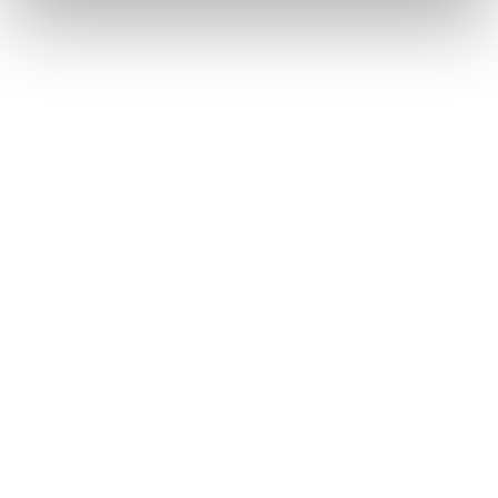
impostazioni
clicca qui
. Se desideri accettare l'utilizzo
dei cookies da parte di questo sito clicca su "Accetta
Tutti" o “Accetta selezionati” altrimenti clicca su "Rifiuta"
per rifiutare l’utilizzo dei cookie e mantenere le
impostazioni di default.