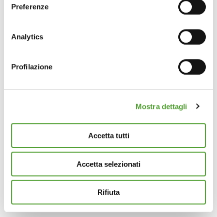
Preferenze
Con il tuo consenso, vorremmo anche:
raccogliere informazioni sulla tua posizione
Analytics
geografica, con un'approssimazione di qualche
metro,
Profilazione
Identificare il tuo dispositivo, scansionandolo
attivamente alla ricerca di caratteristiche specifiche
(impronte digitali).
Mostra dettagli
Approfondisci come vengono elaborati i tuoi dati personali
e imposta le tue preferenze nella
sezione dettagli
. Puoi
modificare o ritirare il tuo consenso in qualsiasi momento
Accetta tutti
dalla Dichiarazione sui cookie.
Accetta selezionati
Questo sito utilizza cookie analytics e di profilazione di
terze parti per assicurarti la migliore esperienza di
navigazione possibile e inviarti pubblicità in linea con le
Rifiuta
tue preferenze. Se vuoi saperne di più sulla tipologia di
cookie utilizzati e su come è possibile modificare le