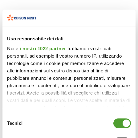
Uso responsabile dei dati
Noi e
i nostri 1022 partner
trattiamo i vostri dati
personali, ad esempio il vostro numero IP, utilizzando
tecnologie come i cookie per memorizzare e accedere
alle informazioni sul vostro dispositivo al fine di
pubblicare annunci e contenuti personalizzati, misurare
gli annunci e i contenuti, ricercare il pubblico e sviluppare
i servizi. Avete la possibilità di scegliere chi utilizza i
vostri dati e per quali scopi. Le vostre scelte in materia di
privacy sono applicabili solo su questa proprietà digitale
in cui avete effettuato le vostre scelte. È possibile
Selezione
modificare o revocare il proprio consenso in qualsiasi
Tecnici
del
momento dalla Dichiarazione sui cookie o facendo clic
consenso
sull'icona di attivazione della privacy.