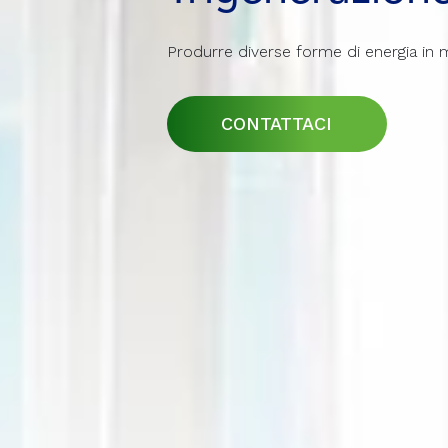
Produrre diverse forme di energia in
Produrre diverse forme di energia in
Produrre diverse forme di energia in
CONTATTACI
CONTATTACI
CONTATTACI