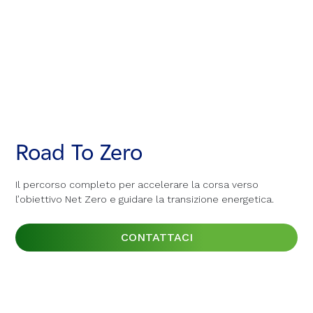
Road To Zero
Road To Zero
Road To Zero
Il percorso completo per accelerare la corsa verso
Il percorso completo per accelerare la corsa verso
Il percorso completo per accelerare la corsa verso
l’obiettivo Net Zero e guidare la transizione energetica.
l’obiettivo Net Zero e guidare la transizione energetica.
l’obiettivo Net Zero e guidare la transizione energetica.
CONTATTACI
CONTATTACI
CONTATTACI