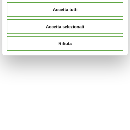
modificare o ritirare il tuo consenso in qualsiasi momento
Accetta tutti
dalla Dichiarazione sui cookie.
Accetta selezionati
Questo sito utilizza cookie analytics e di profilazione di
terze parti per assicurarti la migliore esperienza di
navigazione possibile e inviarti pubblicità in linea con le
Rifiuta
tue preferenze. Se vuoi saperne di più sulla tipologia di
cookie utilizzati e su come è possibile modificare le
impostazioni
clicca qui
. Se desideri accettare l'utilizzo
dei cookies da parte di questo sito clicca su "Accetta
Tutti" o “Accetta selezionati” altrimenti clicca su "Rifiuta"
per rifiutare l’utilizzo dei cookie e mantenere le
impostazioni di default.