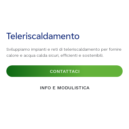
Teleriscaldamento
Teleriscaldamento
Teleriscaldamento
Sviluppiamo impianti e reti di teleriscaldamento per fornire
Sviluppiamo impianti e reti di teleriscaldamento per fornire
Sviluppiamo impianti e reti di teleriscaldamento per fornire
calore e acqua calda sicuri, efficienti e sostenibili.
calore e acqua calda sicuri, efficienti e sostenibili.
calore e acqua calda sicuri, efficienti e sostenibili.
CONTATTACI
CONTATTACI
CONTATTACI
INFO E MODULISTICA
INFO E MODULISTICA
INFO E MODULISTICA