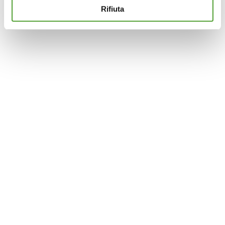
navigazione possibile e inviarti pubblicità in linea con le
Rifiuta
tue preferenze. Se vuoi saperne di più sulla tipologia di
cookie utilizzati e su come è possibile modificare le
impostazioni
clicca qui
. Se desideri accettare l'utilizzo
dei cookies da parte di questo sito clicca su "Accetta
Tutti" o “Accetta selezionati” altrimenti clicca su "Rifiuta"
per rifiutare l’utilizzo dei cookie e mantenere le
impostazioni di default.