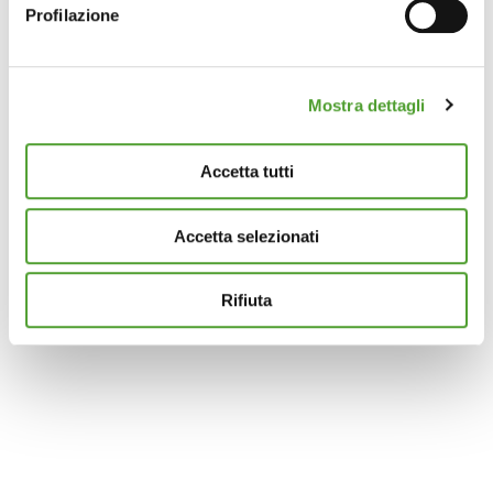
Profilazione
Identificare il tuo dispositivo, scansionandolo
attivamente alla ricerca di caratteristiche specifiche
(impronte digitali).
Mostra dettagli
Approfondisci come vengono elaborati i tuoi dati personali
e imposta le tue preferenze nella
sezione dettagli
. Puoi
modificare o ritirare il tuo consenso in qualsiasi momento
Accetta tutti
dalla Dichiarazione sui cookie.
Accetta selezionati
Questo sito utilizza cookie analytics e di profilazione di
terze parti per assicurarti la migliore esperienza di
navigazione possibile e inviarti pubblicità in linea con le
Rifiuta
tue preferenze. Se vuoi saperne di più sulla tipologia di
cookie utilizzati e su come è possibile modificare le
impostazioni
clicca qui
. Se desideri accettare l'utilizzo
dei cookies da parte di questo sito clicca su "Accetta
Tutti" o “Accetta selezionati” altrimenti clicca su "Rifiuta"
per rifiutare l’utilizzo dei cookie e mantenere le
impostazioni di default.