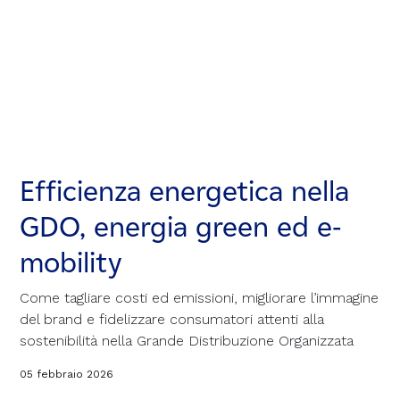
Efficienza energetica nella
Efficienza energetica nella
Efficienza energetica nella
GDO, energia green ed e-
GDO, energia green ed e-
GDO, energia green ed e-
mobility
mobility
mobility
Come tagliare costi ed emissioni, migliorare l’immagine
Come tagliare costi ed emissioni, migliorare l’immagine
Come tagliare costi ed emissioni, migliorare l’immagine
del brand e fidelizzare consumatori attenti alla
del brand e fidelizzare consumatori attenti alla
del brand e fidelizzare consumatori attenti alla
sostenibilità nella Grande Distribuzione Organizzata
sostenibilità nella Grande Distribuzione Organizzata
sostenibilità nella Grande Distribuzione Organizzata
05 febbraio 2026
05 febbraio 2026
05 febbraio 2026