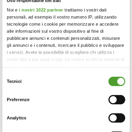
Uso responsabile dei dati
Noi e
i nostri 1022 partner
trattiamo i vostri dati
personali, ad esempio il vostro numero IP, utilizzando
tecnologie come i cookie per memorizzare e accedere
alle informazioni sul vostro dispositivo al fine di
pubblicare annunci e contenuti personalizzati, misurare
gli annunci e i contenuti, ricercare il pubblico e sviluppare
i servizi. Avete la possibilità di scegliere chi utilizza i
vostri dati e per quali scopi. Le vostre scelte in materia di
privacy sono applicabili solo su questa proprietà digitale
in cui avete effettuato le vostre scelte. È possibile
Selezione
modificare o revocare il proprio consenso in qualsiasi
Tecnici
del
momento dalla Dichiarazione sui cookie o facendo clic
consenso
sull'icona di attivazione della privacy.
Preferenze
Con il tuo consenso, vorremmo anche:
raccogliere informazioni sulla tua posizione
Analytics
geografica, con un'approssimazione di qualche
metro,