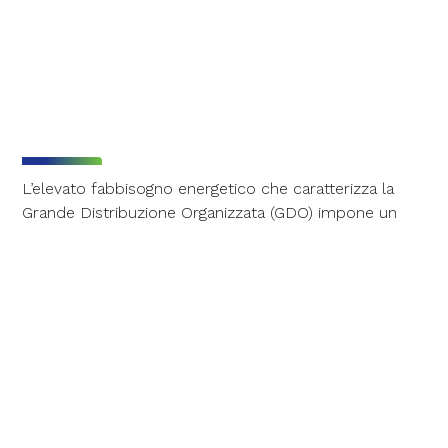
L’elevato fabbisogno energetico che caratterizza la
Grande Distribuzione Organizzata (GDO) impone un
approccio sistemico alla gestione dell’energia. Oltre ai
consumi diretti legati a
refrigerazione,
climatizzazione e illuminazione
dei punti vendita, è
fondamentale considerare l’intera catena del valore,
inclusa la
logistica
di approvvigionamento e
distribuzione delle merci. La crescente pressione
sui
costi operativi
, unita all’evoluzione del
quadro
normativo
e agli obblighi di
rendicontazione ESG
,
rendono oggi l’
efficientamento energetico della