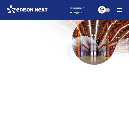
Risparmio
energetico