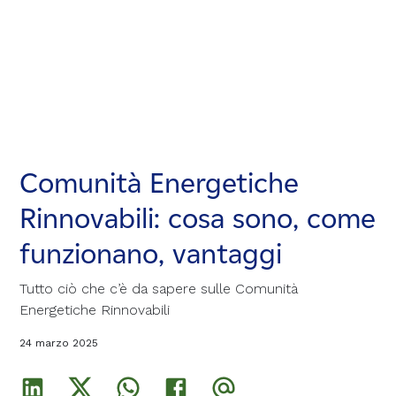
Comunità Energetiche
Comunità Energetiche
Comunità Energetiche
Rinnovabili: cosa sono, come
Rinnovabili: cosa sono, come
Rinnovabili: cosa sono, come
funzionano, vantaggi
funzionano, vantaggi
funzionano, vantaggi
Tutto ciò che c’è da sapere sulle Comunità
Tutto ciò che c’è da sapere sulle Comunità
Tutto ciò che c’è da sapere sulle Comunità
Energetiche Rinnovabili
Energetiche Rinnovabili
Energetiche Rinnovabili
24 marzo 2025
24 marzo 2025
24 marzo 2025