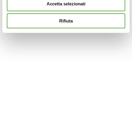
Accetta selezionati
Questo sito utilizza cookie analytics e di profilazione di
terze parti per assicurarti la migliore esperienza di
navigazione possibile e inviarti pubblicità in linea con le
Rifiuta
tue preferenze. Se vuoi saperne di più sulla tipologia di
cookie utilizzati e su come è possibile modificare le
impostazioni
clicca qui
. Se desideri accettare l'utilizzo
dei cookies da parte di questo sito clicca su "Accetta
Tutti" o “Accetta selezionati” altrimenti clicca su "Rifiuta"
per rifiutare l’utilizzo dei cookie e mantenere le
impostazioni di default.