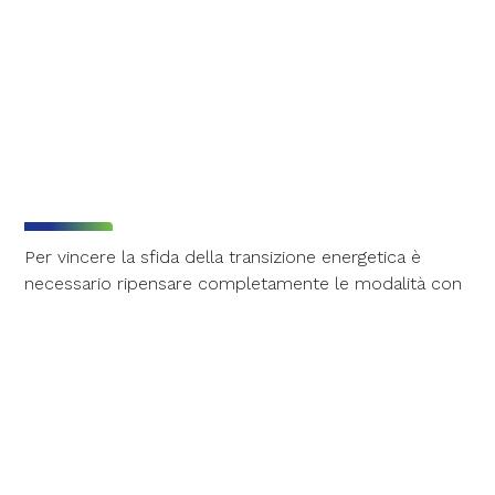
Per vincere la sfida della transizione energetica è
necessario ripensare completamente le modalità con
cui l’energia viene prodotta e consumata, puntando su
nuovi modelli, come quelli basati per esempio
sull’
energy sharing
. In quest’ottica si stanno
diffondendo le
Comunità Energetiche Rinnovabili
(CER)
, configurazioni innovative basate
sull’
autoproduzione
e sulla
condivisione di energia
green
. Queste nuove realtà possono rafforzare