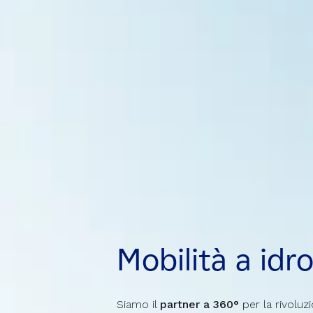
Mobilità a idr
Mobilità a idr
Mobilità a idr
Siamo il
Siamo il
Siamo il
partner a 360°
partner a 360°
partner a 360°
per la rivoluzi
per la rivoluzi
per la rivoluzi