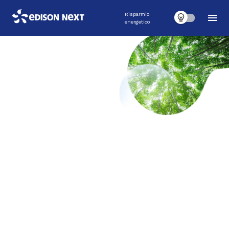
Risparmio
energetico