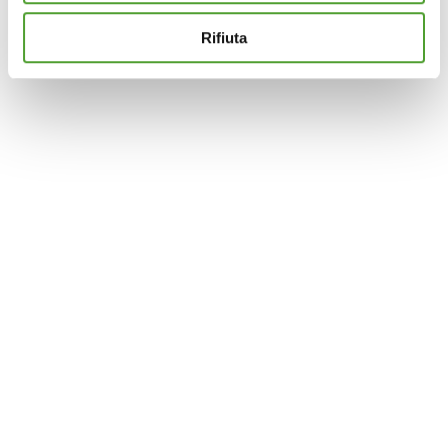
terze parti per assicurarti la migliore esperienza di
navigazione possibile e inviarti pubblicità in linea con le
Rifiuta
tue preferenze. Se vuoi saperne di più sulla tipologia di
cookie utilizzati e su come è possibile modificare le
impostazioni
clicca qui
. Se desideri accettare l'utilizzo
dei cookies da parte di questo sito clicca su "Accetta
Tutti" o “Accetta selezionati” altrimenti clicca su "Rifiuta"
per rifiutare l’utilizzo dei cookie e mantenere le
impostazioni di default.