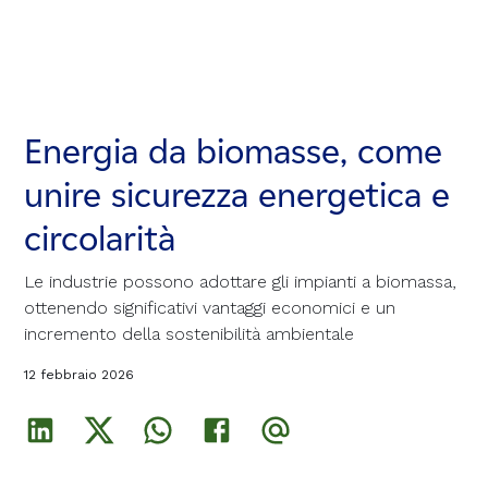
Energia da biomasse, come
Energia da biomasse, come
Energia da biomasse, come
unire sicurezza energetica e
unire sicurezza energetica e
unire sicurezza energetica e
circolarità
circolarità
circolarità
Le industrie possono adottare gli impianti a biomassa,
Le industrie possono adottare gli impianti a biomassa,
Le industrie possono adottare gli impianti a biomassa,
ottenendo significativi vantaggi economici e un
ottenendo significativi vantaggi economici e un
ottenendo significativi vantaggi economici e un
incremento della sostenibilità ambientale
incremento della sostenibilità ambientale
incremento della sostenibilità ambientale
12 febbraio 2026
12 febbraio 2026
12 febbraio 2026