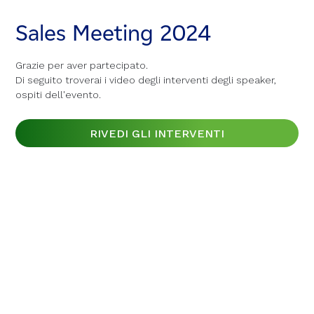
Sales Meeting 2024
Sales Meeting 2024
Sales Meeting 2024
Grazie per aver partecipato.
Grazie per aver partecipato.
Grazie per aver partecipato.
Di seguito troverai i video degli interventi degli speaker,
Di seguito troverai i video degli interventi degli speaker,
Di seguito troverai i video degli interventi degli speaker,
ospiti dell'evento.
ospiti dell'evento.
ospiti dell'evento.
RIVEDI GLI INTERVENTI
RIVEDI GLI INTERVENTI
RIVEDI GLI INTERVENTI