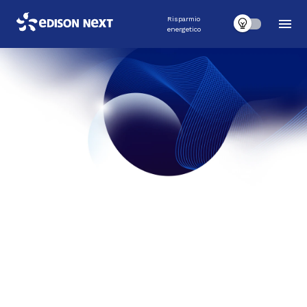
Risparmio
energetico