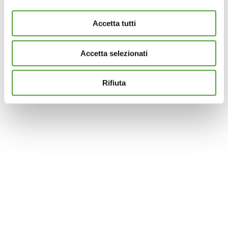
e imposta le tue preferenze nella
sezione dettagli
. Puoi
modificare o ritirare il tuo consenso in qualsiasi momento
Accetta tutti
dalla Dichiarazione sui cookie.
Accetta selezionati
Questo sito utilizza cookie analytics e di profilazione di
terze parti per assicurarti la migliore esperienza di
navigazione possibile e inviarti pubblicità in linea con le
Rifiuta
tue preferenze. Se vuoi saperne di più sulla tipologia di
cookie utilizzati e su come è possibile modificare le
impostazioni
clicca qui
. Se desideri accettare l'utilizzo
dei cookies da parte di questo sito clicca su "Accetta
Tutti" o “Accetta selezionati” altrimenti clicca su "Rifiuta"
per rifiutare l’utilizzo dei cookie e mantenere le
impostazioni di default.