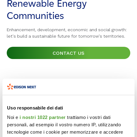
Renewable Energy
Renewable Energy
Renewable Energy
Communities
Communities
Communities
Enhancement, development, economic and social growth:
Enhancement, development, economic and social growth:
Enhancement, development, economic and social growth:
let's build a sustainable future for tomorrow's territories.
let's build a sustainable future for tomorrow's territories.
let's build a sustainable future for tomorrow's territories.
CONTACT US
CONTACT US
CONTACT US
Uso responsabile dei dati
Noi e
i nostri 1022 partner
trattiamo i vostri dati
personali, ad esempio il vostro numero IP, utilizzando
tecnologie come i cookie per memorizzare e accedere