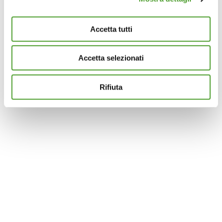
e imposta le tue preferenze nella
sezione dettagli
. Puoi
modificare o ritirare il tuo consenso in qualsiasi momento
Accetta tutti
dalla Dichiarazione sui cookie.
Accetta selezionati
Questo sito utilizza cookie analytics e di profilazione di
terze parti per assicurarti la migliore esperienza di
navigazione possibile e inviarti pubblicità in linea con le
Rifiuta
tue preferenze. Se vuoi saperne di più sulla tipologia di
cookie utilizzati e su come è possibile modificare le
impostazioni
clicca qui
. Se desideri accettare l'utilizzo
dei cookies da parte di questo sito clicca su "Accetta
Tutti" o “Accetta selezionati” altrimenti clicca su "Rifiuta"
per rifiutare l’utilizzo dei cookie e mantenere le
impostazioni di default.