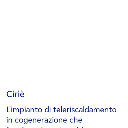
Ciriè
Ciriè
Ciriè
L'impianto di teleriscaldamento
L'impianto di teleriscaldamento
L'impianto di teleriscaldamento
in cogenerazione che
in cogenerazione che
in cogenerazione che