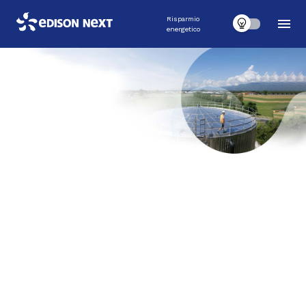
Risparmio
energetico