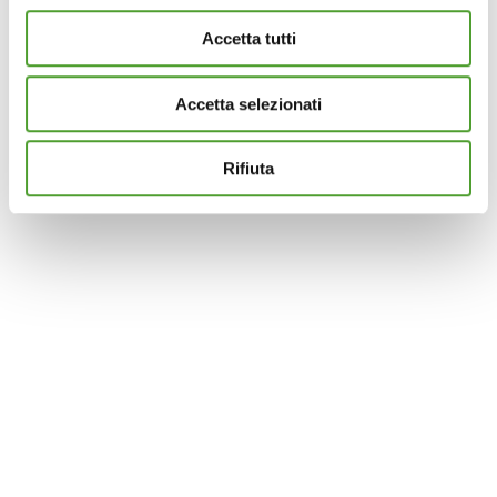
modificare o ritirare il tuo consenso in qualsiasi momento
Accetta tutti
dalla Dichiarazione sui cookie.
Accetta selezionati
Questo sito utilizza cookie analytics e di profilazione di
terze parti per assicurarti la migliore esperienza di
navigazione possibile e inviarti pubblicità in linea con le
Rifiuta
tue preferenze. Se vuoi saperne di più sulla tipologia di
cookie utilizzati e su come è possibile modificare le
impostazioni
clicca qui
. Se desideri accettare l'utilizzo
dei cookies da parte di questo sito clicca su "Accetta
Tutti" o “Accetta selezionati” altrimenti clicca su "Rifiuta"
per rifiutare l’utilizzo dei cookie e mantenere le
impostazioni di default.